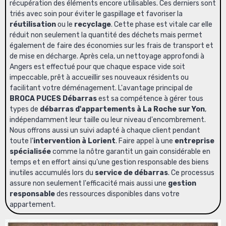
récupération des éléments encore utilisables. Ces derniers sont
triés avec soin pour éviter le gaspillage et favoriser la
réutilisation
ou le
recyclage
. Cette phase est vitale car elle
réduit non seulement la quantité des déchets mais permet
également de faire des économies sur les frais de transport et
de mise en décharge. Après cela, un
nettoyage approfondi à
Angers
est effectué pour que chaque espace vide soit
impeccable, prêt à accueillir ses nouveaux résidents ou
facilitant votre déménagement. L'avantage principal de
BROCA PUCES Débarras
est sa compétence à gérer tous
types de
débarras d'appartements à La Roche sur Yon
,
indépendamment leur taille ou leur niveau d'encombrement.
Nous offrons aussi un suivi adapté à chaque client pendant
toute l'
intervention à Lorient
. Faire appel à une
entreprise
spécialisée
comme la nôtre garantit un gain considérable en
temps et en effort ainsi qu'une gestion responsable des biens
inutiles accumulés lors du
service de débarras
. Ce processus
assure non seulement l'efficacité mais aussi une
gestion
responsable
des ressources disponibles dans votre
appartement.