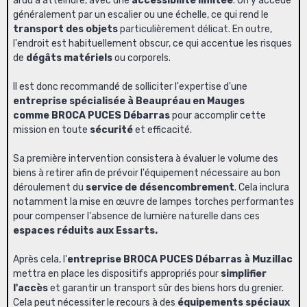
ardu à atteindre, avec une
accessibilité limitée
. On y accède
généralement par un escalier ou une échelle, ce qui rend le
transport des objets
particulièrement délicat. En outre,
l'endroit est habituellement obscur, ce qui accentue les risques
de
dégâts matériels
ou corporels.
Il est donc recommandé de solliciter l'expertise d'une
entreprise spécialisée à Beaupréau en Mauges
comme BROCA PUCES Débarras
pour accomplir cette
mission en toute
sécurité
et efficacité.
Sa première intervention consistera à évaluer le volume des
biens à retirer afin de prévoir l'équipement nécessaire au bon
déroulement du
service de désencombrement
. Cela inclura
notamment la mise en œuvre de lampes torches performantes
pour compenser l'absence de lumière naturelle dans ces
espaces réduits aux Essarts
.
Après cela, l'
entreprise BROCA PUCES Débarras à Muzillac
mettra en place les dispositifs appropriés pour
simplifier
l'accès
et garantir un transport sûr des biens hors du grenier.
Cela peut nécessiter le recours à des
équipements spéciaux