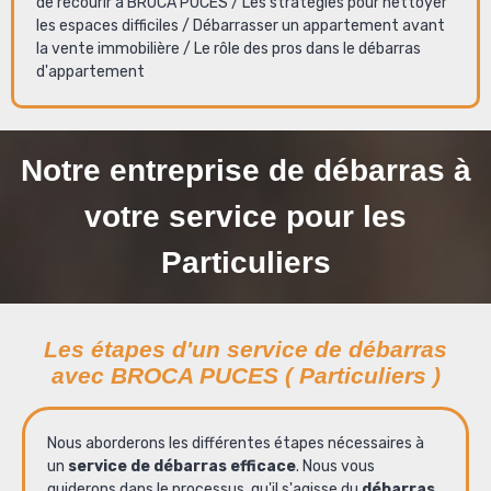
de recourir à BROCA PUCES
/
Les stratégies pour nettoyer
les espaces difficiles
/
Débarrasser un appartement avant
la vente immobilière
/
Le rôle des pros dans le débarras
d'appartement
Notre entreprise de débarras à
votre service pour les
Particuliers
Les étapes d'un service de débarras
avec BROCA PUCES ( Particuliers )
Nous aborderons les différentes étapes nécessaires à
un
service de débarras efficace
. Nous vous
guiderons dans le processus, qu'il s'agisse du
débarras