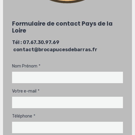
Formulaire de contact Pays de la
Loire
Tél : 07.67.30.97.69
contact@brocapucesdebarras.fr
Nom Prénom
Votre e-mail
Téléphone