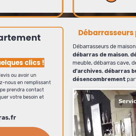
Débarrasseurs p
partement
Débarrasseurs de maison
débarras de maison
,
d
elques clics !
meuble, débarras cave, dé
d'archives
,
débarras b
evis ou avoir un
désencombrement
par
ez-nous en remplissant
ipe prendra contact
quer votre besoin et
as.fr