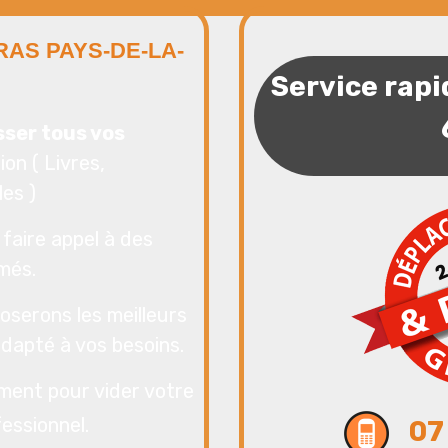
AS PAYS-DE-LA-
Service rapi
ser tous vos
ion ( Livres,
es )
faire appel à des
rmés.
oserons les meilleurs
adapté à vos besoins.
ment pour vider votre
essionnel.
07