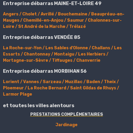
Entreprise débarras MAINE-ET-LOIRE 49
Angers
/
Cholet
/
Avrillé
/
Bouchemaine
/
Beaupréau-en-
Mauges
/
Chemillé-en-Anjou
/
Saumur
/
Chalonnes-sur-
Loire
/
St André de la Marche
/
Trélazé
Entreprise débarras VENDÉE 85
La Roche-sur-Yon
/
Les Sables d'Olonne
/
Challans
/
Les
Essarts
/
Chantonnay
/
Montaigu
/
Les Herbiers
/
Mortagne-sur-Sèvre
/
Tiffauges
/
Chanverrie
Entreprise débarras MORBIHAN 56
Lorient
/
Vannes
/
Sarzeau
/
Muzillac
/
Baden
/
Theix
/
Ploemeur
/
La Roche Bernard
/
Saint Gildas de Rhuys
/
Larmor Plage
et toutes les villes alentours
PRESTATIONS COMPLÉMENTAIRES
Jardinage