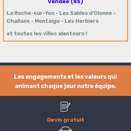
Vendée (85)
La Roche-sur-Yon
-
Les Sables d'Olonne
-
Challans
-
Montaigu
-
Les Herbiers
et toutes les villes alentours !
Les engagements et les valeurs qui
animent chaque jour notre équipe.
Devis gratuit