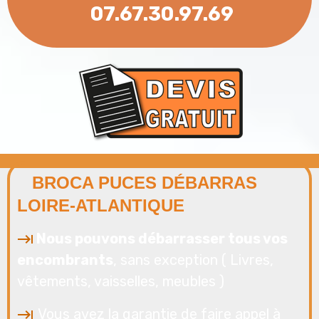
07.67.30.97.69
BROCA PUCES DÉBARRAS
LOIRE-ATLANTIQUE
Nous pouvons débarrasser tous vos
encombrants
, sans exception ( Livres,
vêtements, vaisselles, meubles )
Vous avez la garantie de faire appel à