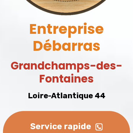
Entreprise
Débarras
Grandchamps-des-
Fontaines
Loire-Atlantique 44
Service rapide