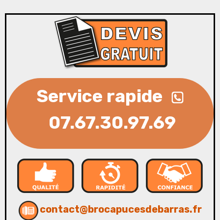
Service rapide
07.67.30.97.69
contact@brocapucesdebarras.fr