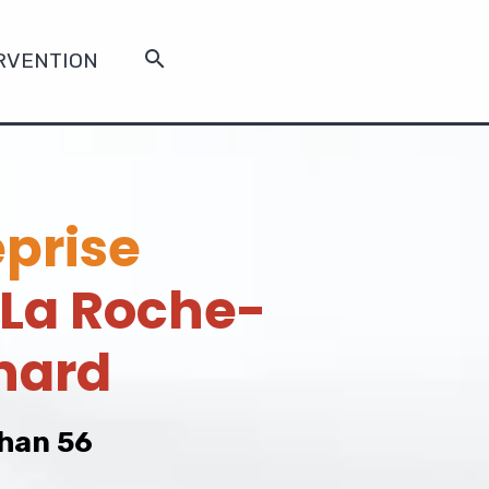
RVENTION
eprise
La Roche-
nard
han 56