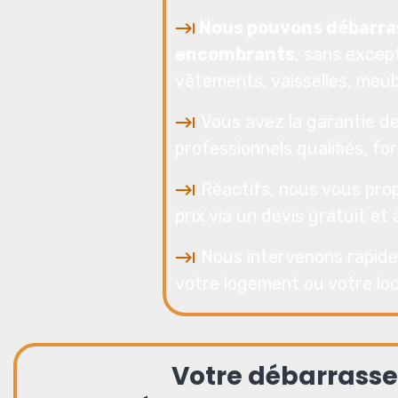
Nous pouvons débarra
encombrants
, sans except
vêtements, vaisselles, meub
Vous avez la garantie de
professionnels qualifiés, fo
Réactifs, nous vous prop
prix via un devis gratuit et
Nous intervenons rapide
votre logement ou votre loc
Votre débarrasse