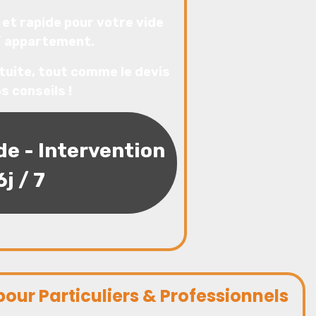
 et rapide pour votre vide
/ appartement.
tuite,
tout comme le
devis
s conseils !
de - Intervention
6j / 7
our Particuliers & Professionnels