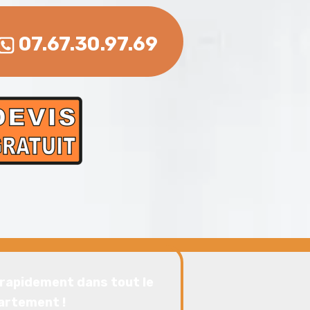
07.67.30.97.69
rapidement dans tout le
artement !