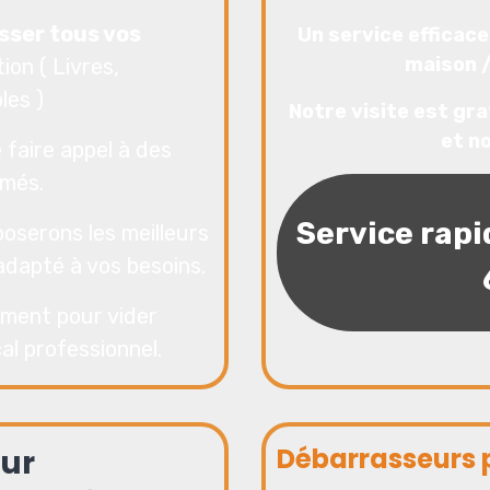
sser tous vos
Un service efficace
maison 
ion ( Livres,
les )
Notre visite est gra
et no
 faire appel à des
rmés.
Service rapi
oserons les meilleurs
 adapté à vos besoins.
ment pour vider
al professionnel.
Débarrasseurs p
ur