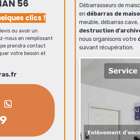
HAN 56
Débarrasseurs de mais
en
débarras de mais
elques clics !
meuble, débarras cave, 
destruction d'archiv
evis ou avoir un
ez-nous en remplissant
nous organisons votre
ipe prendra contact
suivant récupération.
quer votre besoin et
as.fr
69